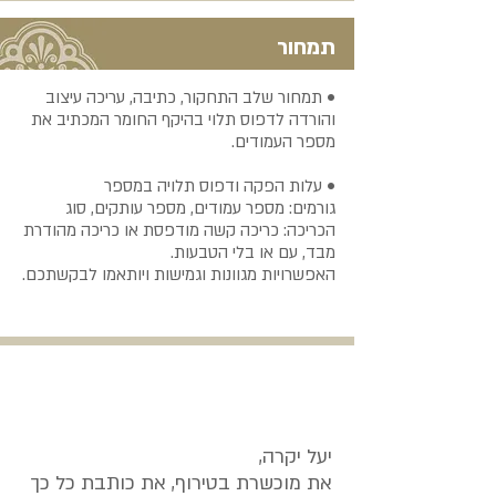
תמחור
•‭ ‬תמחור‭ ‬שלב‭ ‬התחקור,‬ כתיבה
‬והורד
‬מספר‭ ‬העמודים‭.‬
‬גורמים:
‬מבד, ‬עם‭ ‬או‭ ‬בלי‭ ‬הטבעות.
‬האפשרויות‭ ‬מגוונות‭ ‬וגמישות‭ ‬ויותאמו‭ ‬לבקשתכם‭.‬
יעל יקרה,
את מוכשרת בטירוף, את כותבת כל כך