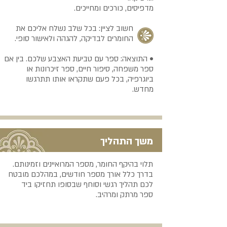
‬מדפיסים, ‬כורכים‭ ‬ומחייכים‭.‬
חשוב‭ ‬לציין
‬החומרים‭ ‬לבדיקה‭,‬
להגהה‭ ‬ולאישור‭ ‬סופי‭.‬
• התוצאה: ‬ספר‭ ‬עם‭ ‬טביעת‭ ‬האצבע‭ ‬שלכם. ‬ב
‬ספר‭ ‬משפחה, ‬סיפור‭ ‬חיים, ‬ספר‭ ‬זיכרונות או
‬מחדש‭.‬
משך התהליך​
תלוי בהיקף החומר, מספר המרואיינים וזמינותם.
בדרך כלל אורך מספר חודשים, ב
מהלכ
ם מובטח
לכם תהליך רגשי וסוחף שבסופו תחזיקו ביד
ספר מרתק ומרהיב.