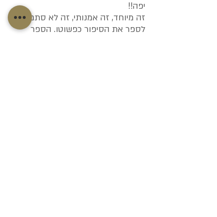
יפה!!
זה מיוחד, זה אמנותי, זה לא סתם
לספר את הסיפור כפשוטו. הספר
מעביר את האווירה של הימים ההם,
הסיפורים, התרבות, המנהגים. נהניתי
והתרגשתי מאד לקרוא אותו.
זה מקסים.״
מ.פ
לדוגמאות לספרים שלנו
דף הבית
משפחות
דוגמאות
מגיבות
למה נונה
בואו נדבר
תהליך
ספר משפחה
בלוג סיפורי חיים
ביוגרפיה