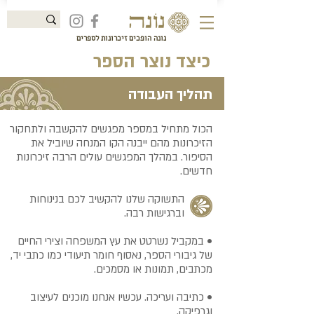
נונה הופכים זיכרונות לספרים
כיצד נוצר הספר
תהליך העבודה
הכול‭ ‬מתחיל‭ ‬ב
מ
ספ
‬הסיפור. ‬במהלך‭ ‬המפגשים‭ ‬עולים
‬חדשים‭. ‬
‬וברגישות‭ ‬רבה‭.‬
‬של‭ ‬גיבורי‭ ‬הספר,‭ ‬נאסוף‭ ‬חומר‭ ‬תיעודי‭ ‬כמו‭ ‬כתבי‭ ‬יד,
‬מכתבים‭ ,
‬תמונות‭ ‬או‭ ‬מסמכים‭.‬
‬וגרפיקה.