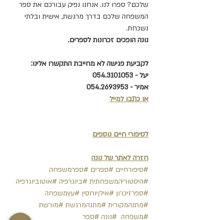
שלכם? ספרו לנו. אנחנו נפיק עבורכם את ספר 
המשפחה שלכם בדרך מרגשת, אישית ובלתי 
נשכחת.  
נונה הופכים זכרונות לספרים.
לקביעת פגישה לא מחייבת התקשרו אלינו:
יעל - 054.3101053
אמיר - 054.2693953
או כתבו למייל
לסיפורי חיים נוספים
חזרה לאתר של נונה
#סיפורחיים
#ספרים
#ספרמשפחה
#היסטוריהמשפחתית
#ביוגרפיה
#אוטוביוגרפיה
#ספרזיכרון
#אילןיוחסין
#עץמשפחה
#מתנהמקורית
#מתנהמרגשת
#מורשת
#משפחה
#נונה
#ספר