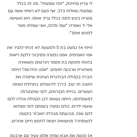
לי עדיין מחייכת, "זוהי שמשיה". מה זה בכלל 
שמשיה שאלתי בלב. אף פעם לא ראיתי אשה עם 
מטריה בקיץ ולמה בכלל צריך אותה. היא הושיטה 
אלי יד ואמרה: "שמי מלכה, ואני שמחה מאד 
לפגוש אותך".
הייתי אז כמעט בת 5 ולמעשה לא זכיתי להכיר את 
אמי האמיתית. אמנו נפטרה מסיבוכי דלקת ריאות 
בהיותי תינוקת בת מספר חודשים והשאירה 
מאחוריה ארבעה יתומים. "אמנו החדשה" הייתה 
חברה בקהילה הבולגרית הציונית שייסדה את 
הישוב הר-טוב בדרך לירושלים בתחילת המאה 
העשרים. בחייה הקודמים, לפני שהצטרפה 
למשפחתנו, הייתה נשואה לבן הקהילה ונולדו להם 
שישה ילדים. כולם נפטרו בשנתם לפני שמלאו 
להם שנה. מבועתת מגורלה האכזר ביקשה 
להשתחרר מנישואיה ויצאה לחפש חיים אחרים.
אז פגשה את אבא שהיה אלמן צעיר עם ארבעה 